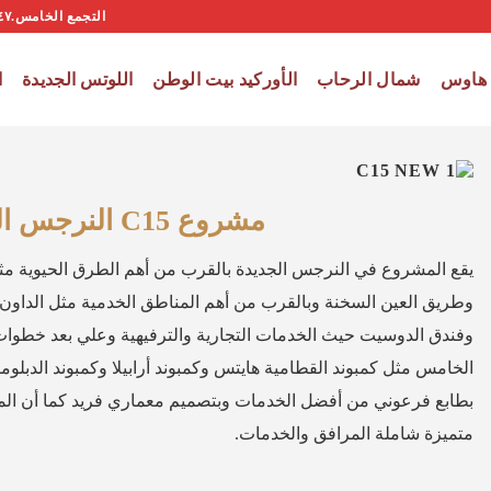
التجمع الخامس.١٤٧ شارع التسعين الجنوبي المنطقة التانية الحى السادس امام المستشفى الجوى
NEW-NERGES
 هاوس
شمال الرحاب
الأوركيد بيت الوطن
اللوتس الجديدة
ا
مشروع C15 النرجس الجديدة
يقع المشروع في النرجس الجديدة بالقرب من أهم الطرق الحيوية مث
وطريق العين السخنة وبالقرب من أهم المناطق الخدمية مثل الداون ت
وفندق الدوسيت حيث الخدمات التجارية والترفيهية وعلي بعد خطوا
الخامس مثل كمبوند القطامية هايتس وكمبوند أرابيلا وكمبوند الدبلو
بطابع فرعوني من أفضل الخدمات وبتصميم معماري فريد كما أن الم
متميزة شاملة المرافق والخدمات.